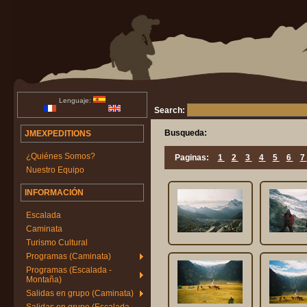
Lenguaje:
Search:
Busqueda:
JMEXPEDITIONS
¿Quiénes Somos?
Paginas:
1
2
3
4
5
6
7
Nuestro Equipo
INFORMACIÓN
Escalada
Caminata
Turismo Cultural
Programas (Caminata)
Programas (Escalada -
Montaña)
Salidas en grupo (Caminata)