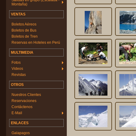
Salidas en grupo (Escalada -
Montaña)
VENTAS
Boletos Aéreos
Boletos de Bus
Boletos de Tren
Reservas en Hoteles en Perú
MULTIMEDIA
Fotos
Videos
Revistas
OTROS
Nuestros Clientes
Reservaciones
Contáctenos
E-Mail
ENLACES
Galapagos