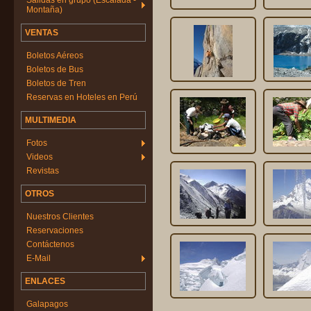
Salidas en grupo (Escalada -
Montaña)
VENTAS
Boletos Aéreos
Boletos de Bus
Boletos de Tren
Reservas en Hoteles en Perú
MULTIMEDIA
Fotos
Videos
Revistas
OTROS
Nuestros Clientes
Reservaciones
Contáctenos
E-Mail
ENLACES
Galapagos