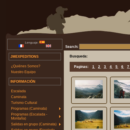
Lenguaje:
Search:
Busqueda:
JMEXPEDITIONS
¿Quiénes Somos?
Paginas:
1
2
3
4
5
6
7
Nuestro Equipo
INFORMACIÓN
Escalada
Caminata
Turismo Cultural
Programas (Caminata)
Programas (Escalada -
Montaña)
Salidas en grupo (Caminata)