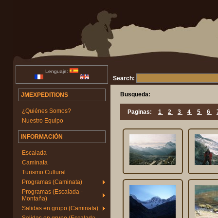
Lenguaje:
Search:
Busqueda:
JMEXPEDITIONS
¿Quiénes Somos?
Paginas:
1
2
3
4
5
6
Nuestro Equipo
INFORMACIÓN
Escalada
Caminata
Turismo Cultural
Programas (Caminata)
Programas (Escalada -
Montaña)
Salidas en grupo (Caminata)