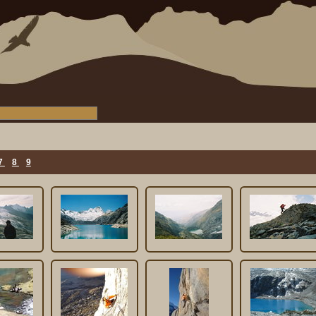
7
8
9