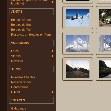
Salidas en grupo (Escalada -
Montaña)
VENTAS
Boletos Aéreos
Boletos de Bus
Boletos de Tren
Reservas en Hoteles en Perú
MULTIMEDIA
Fotos
Videos
Revistas
OTROS
Nuestros Clientes
Reservaciones
Contáctenos
E-Mail
ENLACES
Galapagos