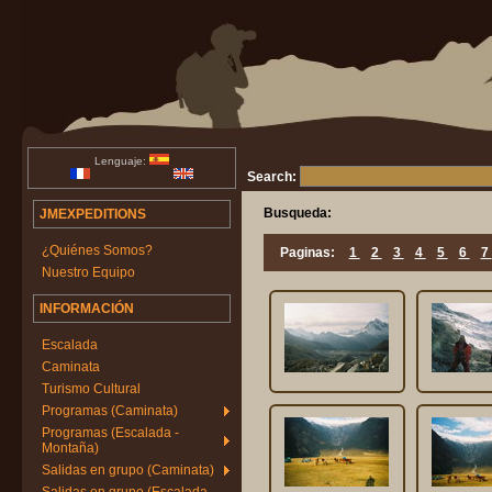
Lenguaje:
Search:
Busqueda:
JMEXPEDITIONS
¿Quiénes Somos?
Paginas:
1
2
3
4
5
6
7
Nuestro Equipo
INFORMACIÓN
Escalada
Caminata
Turismo Cultural
Programas (Caminata)
Programas (Escalada -
Montaña)
Salidas en grupo (Caminata)