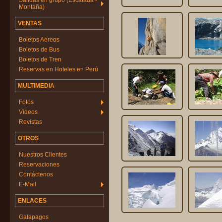
Salidas en grupo (Escalada -
Montaña)
VENTAS
Boletos Aéreos
Boletos de Bus
Boletos de Tren
Reservas en Hoteles en Perú
MULTIMEDIA
Fotos
Videos
Revistas
OTROS
Nuestros Clientes
Reservaciones
Contáctenos
E-Mail
ENLACES
Galapagos