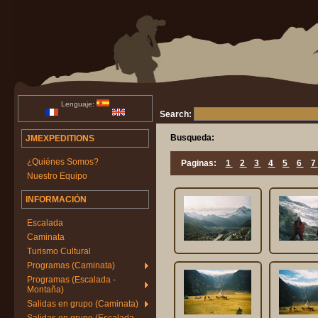
Lenguaje:
Search:
Busqueda:
JMEXPEDITIONS
¿Quiénes Somos?
Paginas:
1
2
3
4
5
6
7
Nuestro Equipo
INFORMACIÓN
Escalada
Caminata
Turismo Cultural
Programas (Caminata)
Programas (Escalada -
Montaña)
Salidas en grupo (Caminata)