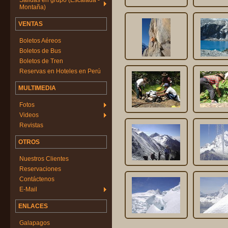
Salidas en grupo (Escalada -
Montaña)
VENTAS
Boletos Aéreos
Boletos de Bus
Boletos de Tren
Reservas en Hoteles en Perú
MULTIMEDIA
Fotos
Videos
Revistas
OTROS
Nuestros Clientes
Reservaciones
Contáctenos
E-Mail
ENLACES
Galapagos