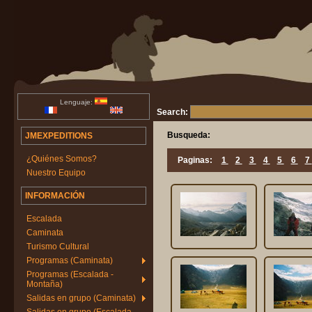
Lenguaje:
Search:
Busqueda:
JMEXPEDITIONS
¿Quiénes Somos?
Paginas:
1
2
3
4
5
6
7
Nuestro Equipo
INFORMACIÓN
Escalada
Caminata
Turismo Cultural
Programas (Caminata)
Programas (Escalada -
Montaña)
Salidas en grupo (Caminata)