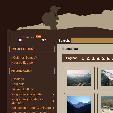
Lenguaje:
Search:
Busqueda:
JMEXPEDITIONS
¿Quiénes Somos?
Paginas:
1
2
3
4
5
6
Nuestro Equipo
INFORMACIÓN
Escalada
Caminata
Turismo Cultural
Programas (Caminata)
Programas (Escalada -
Montaña)
Salidas en grupo (Caminata)