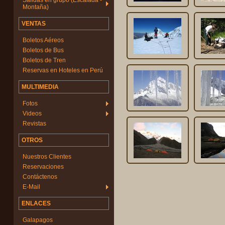
Salidas en grupo (Escalada -
Montaña)
VENTAS
Boletos Aéreos
Boletos de Bus
Boletos de Tren
Reservas en Hoteles en Perú
MULTIMEDIA
Fotos
Videos
Revistas
OTROS
Nuestros Clientes
Reservaciones
Contáctenos
E-Mail
ENLACES
Galapagos