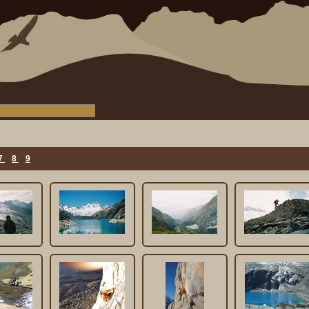
7
8
9