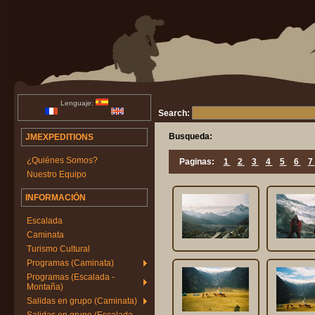
Lenguaje:
Search:
Busqueda:
JMEXPEDITIONS
¿Quiénes Somos?
Paginas:
1
2
3
4
5
6
7
Nuestro Equipo
INFORMACIÓN
Escalada
Caminata
Turismo Cultural
Programas (Caminata)
Programas (Escalada -
Montaña)
Salidas en grupo (Caminata)