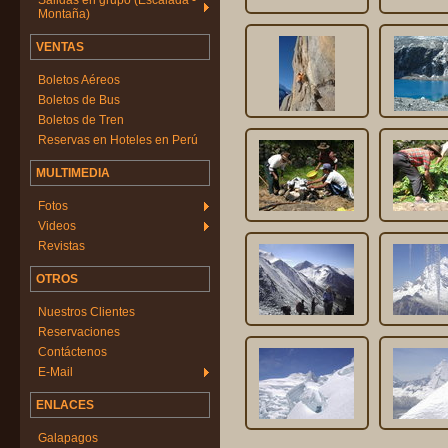
Salidas en grupo (Escalada -
Montaña)
VENTAS
Boletos Aéreos
Boletos de Bus
Boletos de Tren
Reservas en Hoteles en Perú
MULTIMEDIA
Fotos
Videos
Revistas
OTROS
Nuestros Clientes
Reservaciones
Contáctenos
E-Mail
ENLACES
Galapagos