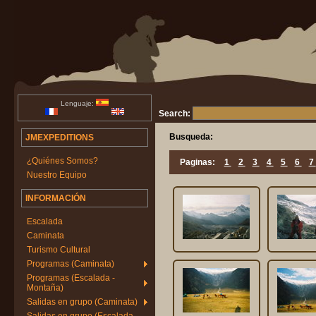
Lenguaje:
Search:
Busqueda:
JMEXPEDITIONS
¿Quiénes Somos?
Paginas:
1
2
3
4
5
6
7
Nuestro Equipo
INFORMACIÓN
Escalada
Caminata
Turismo Cultural
Programas (Caminata)
Programas (Escalada -
Montaña)
Salidas en grupo (Caminata)