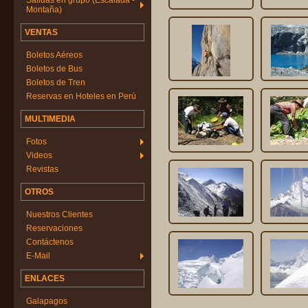
Salidas en grupo (Escalada -
Montaña)
VENTAS
Boletos Aéreos
Boletos de Bus
Boletos de Tren
Reservas en Hoteles en Perú
MULTIMEDIA
Fotos
Videos
Revistas
OTROS
Nuestros Clientes
Reservaciones
Contáctenos
E-Mail
ENLACES
Galapagos