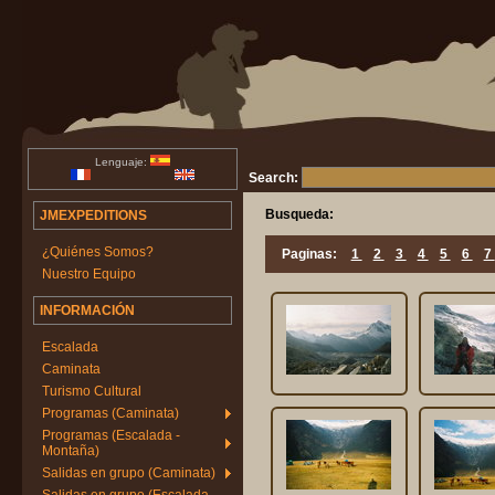
Lenguaje:
Search:
Busqueda:
JMEXPEDITIONS
¿Quiénes Somos?
Paginas:
1
2
3
4
5
6
7
Nuestro Equipo
INFORMACIÓN
Escalada
Caminata
Turismo Cultural
Programas (Caminata)
Programas (Escalada -
Montaña)
Salidas en grupo (Caminata)