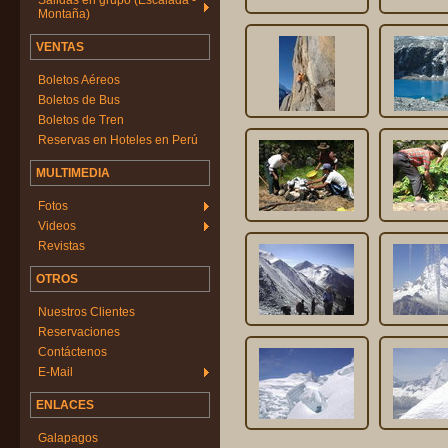
Salidas en grupo (Escalada -
Montaña)
VENTAS
Boletos Aéreos
Boletos de Bus
Boletos de Tren
Reservas en Hoteles en Perú
MULTIMEDIA
Fotos
Videos
Revistas
OTROS
Nuestros Clientes
Reservaciones
Contáctenos
E-Mail
ENLACES
Galapagos