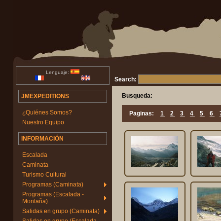
Lenguaje:
Search:
Busqueda:
JMEXPEDITIONS
¿Quiénes Somos?
Paginas:
1
2
3
4
5
6
Nuestro Equipo
INFORMACIÓN
Escalada
Caminata
Turismo Cultural
Programas (Caminata)
Programas (Escalada -
Montaña)
Salidas en grupo (Caminata)