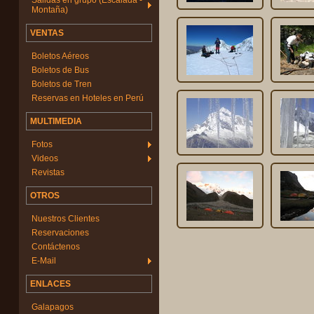
Salidas en grupo (Escalada -
Montaña)
VENTAS
Boletos Aéreos
Boletos de Bus
Boletos de Tren
Reservas en Hoteles en Perú
MULTIMEDIA
Fotos
Videos
Revistas
OTROS
Nuestros Clientes
Reservaciones
Contáctenos
E-Mail
ENLACES
Galapagos