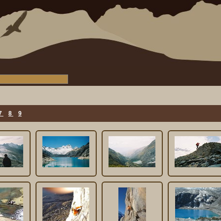
7
8
9